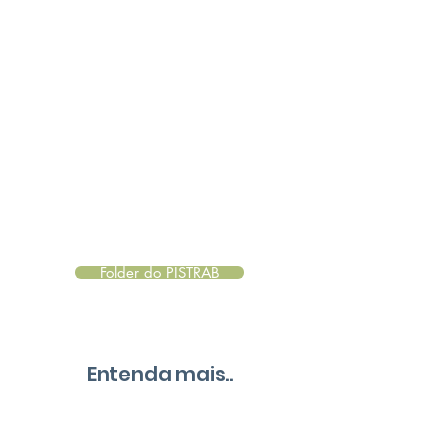
Junte-se a nós e construa
um
ambiente de diversidade
e
inclusão, com
apoio e
acompanhamento
continuos
dos participantes por
nossa
equipe multiprofissional.
Folder do PISTRAB
Entenda mais..