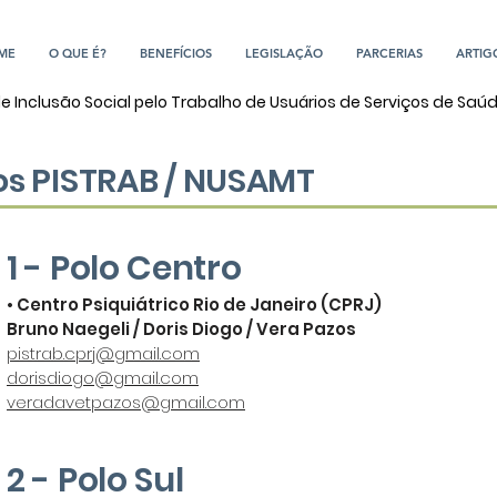
ME
O QUE É?
BENEFÍCIOS
LEGISLAÇÃO
PARCERIAS
ARTIG
de Inclusão Social pelo Trabalho de Usuários de Serviços de Saú
os PISTRAB / NUSAMT
1 - Polo Centro
• Centro Psiquiátrico Rio de Janeiro (CPRJ)
Bruno Naegeli / Doris Diogo / Vera Pazos
pistrab.cprj@gmail.com
dorisdiogo@gmail.com
veradavetpazos@gmail.com
2 - Polo Sul