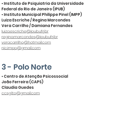
• Instituto de Psiquiatria da Universidade
Federal do Rio de Janeiro (IPUB)
• Instituto Municipal Philippe Pinel (IMPP)
Luiza Escriche / Regina Marcondes
Vera Carrilho / Damiana Fernandes
luiza.escriche@ipub.ufrj.br
regina.marcondes@ipub.ufrj.br
veracarrilho@hotmail.com
nic.impp@gmail.com
3 - Polo Norte
• Centro de Atenção Psicossocial
João Ferreira (CAPS)
Claudia Guedes
ccsg1.to@gmail.com